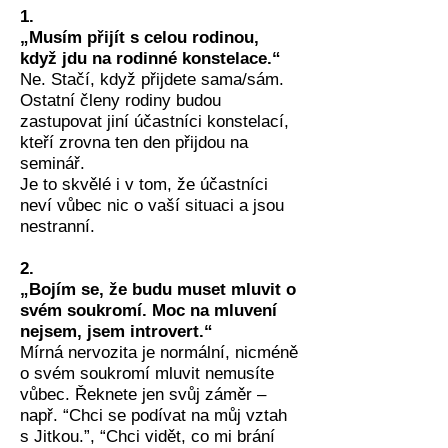
1.
„Musím přijít s celou rodinou,
když jdu na rodinné konstelace.“
Ne. Stačí, když přijdete sama/sám.
Ostatní členy rodiny budou
zastupovat jiní účastníci konstelací,
kteří zrovna ten den přijdou na
seminář.
Je to skvělé i v tom, že účastníci
neví vůbec nic o vaší situaci a jsou
nestranní.
2.
„Bojím se, že budu muset mluvit o
svém soukromí. Moc na mluvení
nejsem, jsem introvert.“
Mírná nervozita je normální, nicméně
o svém soukromí mluvit nemusíte
vůbec. Řeknete jen svůj záměr –
např. “Chci se podívat na můj vztah
s Jitkou.”, “Chci vidět, co mi brání