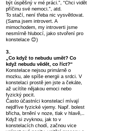
být úspěšný v mé práci.”, “Chci vidět
příčinu své nemoci.”, atd.
To stačí, není třeba nic vysvětlovat.
(Sama jsem introvert. A
mimochodem, my introverti jsme
nesmírně hlubocí, jako stvoření pro
konstelace 😊)
.
3.
„Co když to nebudu umět? Co
když nebudu vědět, co říct?“
Konstelace nejsou primárně o
mozku, ale spíše energii a srdci. V
konstelaci prostě jen jste a čekáte,
až ucítíte nějakou emoci nebo
fyzický pocit.
Často účastníci konstelací mívají
nejdříve fyzické vjemy. Např. bolest
břicha, brnění v noze, tlak v hlavě,..
Když si zvyknou, jak to v
konstelacích chodí, začnou vice