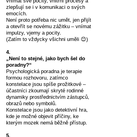
vnímat své pocity, vnitřní procesy a
zlepšují se i v komunikaci o svých
emocích.
Není proto potřeba nic umět, jen přijít
a otevřít se novému zážitku – vnímat
impulzy, vjemy a pocity.
(Zatím to vždycky všichni uměli 😊)
4.
„Není to stejné, jako bych šel do
poradny?“
Psychologická poradna je terapie
formou rozhovoru, zatímco
konstelace jsou spíše prožitkové –
účastníci zkoumají skryté rodinné
dynamiky prostřednictvím zástupců,
obrazů nebo symbolů.
Konstelace jsou jako detektivní hra,
kde je možné objevit příčiny, ke
kterým mozek nemá běžně přístup.
5.