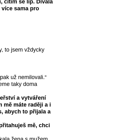
, cítím se líp. Dívala
t více sama pro
y, to jsem vždycky
pak už nemilovali.“
hceme taky doma
řství a vytváření
m mě máte raději a i
 abych to přijala a
 přitahuješ mě, chci
tkala žena s mužem.