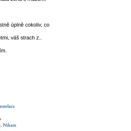
stně úplně cokoliv, co
mi, váš strach z..
lím.