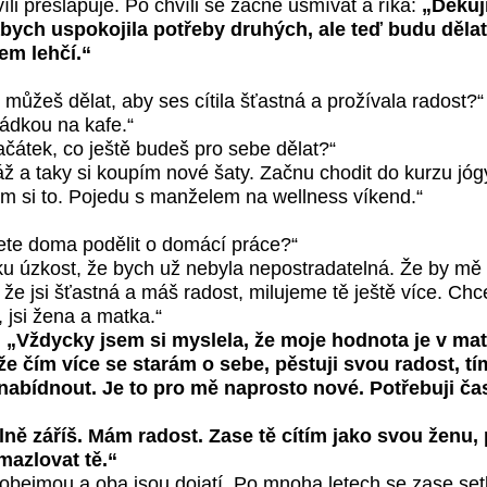
íli přešlapuje. Po chvíli se začne usmívat a říká:
„Děkuji
bych uspokojila potřeby druhých, ale teď budu děla
em lehčí.“
můžeš dělat, aby ses cítila šťastná a prožívala radost?“
ádkou na kafe.“
ačátek, co ještě budeš pro sebe dělat?“
ž a taky si koupím nové šaty. Začnu chodit do kurzu jóg
sem si to. Pojedu s manželem na wellness víkend.“
ete doma podělit o domácí práce?“
u úzkost, že bych už nebyla nepostradatelná. Že by mě 
 že jsi šťastná a máš radost, milujeme tě ještě více. C
, jsi žena a matka.“
.
„Vždycky jsem si myslela, že moje hodnota je v mate
e čím více se starám o sebe, pěstuji svou radost, tí
abídnout. Je to pro mě naprosto nové. Potřebuji čas,
plně záříš. Mám radost. Zase tě cítím jako svou ženu,
mazlovat tě.“
obejmou a oba jsou dojatí. Po mnoha letech se zase se