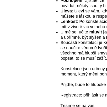
Pochopení
: Zjistíte, ž
povídat, někdy jsou ty 
Úleva
: Uleví se vám, kd
můžete s láskou a respek
Lehkost
: Po konstelací
mít v životě víc volného
U mě se učíte
mluvit j
a upřímně, být slyšen a 
Součástí konstelací je
kv
se naučíte vědomě tvořit 
všechno má hlubší smysl
popsat, to se musí zažít.
Konstelace jsou určeny pr
moment, který mění pohl
Přijďte, bude to hluboké 
Registrace: přihlásit s
Těšíme se na vás,