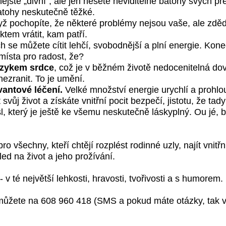
e nejste „divní“, ale jen nesete neviditelné batohy svých 
batohy neskutečně těžké.
yž pochopíte, že některé problémy nejsou vaše, ale zdědili
tem vrátit, kam patří.
ch se můžete cítit lehčí, svobodnější a plní energie. Kon
 místa pro radost, že?
azykem srdce
, což je v běžném životě nedocenitelná do
nezranit. To je umění.
antové léčení.
Velké množství energie urychlí a prohlo
svůj život a získáte vnitřní pocit bezpečí, jistotu, že tad
, který je ještě ke všemu neskutečně láskyplný. Ou jé, 
o všechny, kteří chtějí rozplést rodinné uzly, najít vnitřn
ed na život a jeho prožívání.
- v té největší lehkosti, hravosti, tvořivosti a s humorem.
e můžete na 608 960 418 (SMS a pokud máte otázky, tak v