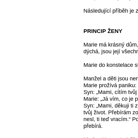
Následující příběh je
PRINCIP ŽENY
Marie má krásný dům,
dýchá, jsou její všec
Marie do konstelace s
Manžel a děti jsou ner
Marie prožívá paniku: 
Syn: „Mami, cítím tvůj 
Marie: „Já vím, co je
Syn: „Mami, děkuji ti 
tvůj život. Přebírám z
nesl, ti teď vracím.“ 
přebírá.