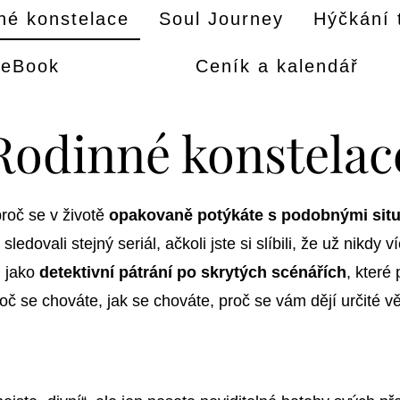
né konstelace
Soul Journey
Hýčkání 
eBook
Ceník a kalendář
Rodinné konstelac
roč se v životě
opakovaně potýkáte s podobnými sit
edovali stejný seriál, ačkoli jste si slíbili, že už nikdy v
u jako
detektivní pátrání po skrytých scénářích
, které
proč se chováte, jak se chováte, proč se vám dějí určité 