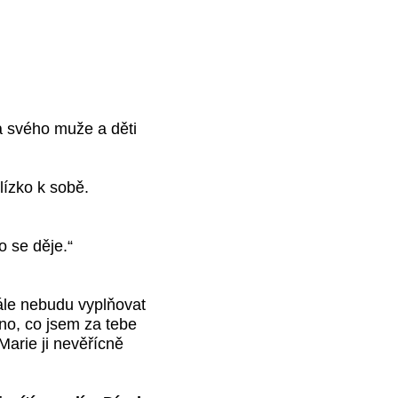
 svého muže a děti
lízko k sobě.
o se děje.“
dále nebudu vyplňovat
hno, co jsem za tebe
Marie ji nevěřícně