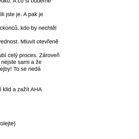
předků. A co si budeme
 jste je. A pak je
eckonců, kdo by nechtěl
vednost.
Mluvit otevřeně
ubí celý proces. Zároveň
y nejste sami a že
bejby! To se nedá
í klid a zažít AHA
olejte)