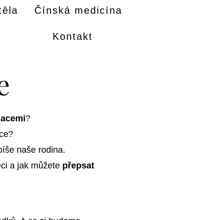
těla
Čínská medicína
Kontakt
e
uacemi
?
íce?
 píše naše rodina.
věci a jak můžete
přepsat