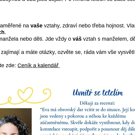
zaměřené na
vaše
vztahy, zdraví nebo třeba hojnost. Vla
ch
.
manžela nebo děti. Jde vždy o
váš
vztah s manželem, dět
zajímají a máte otázky, ozvěte se, ráda vám vše vysvět
ete zde:
Ceník a kalendář