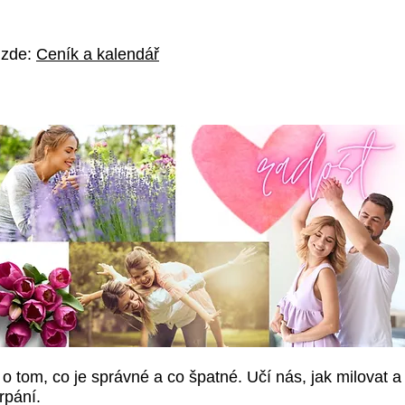
 zde:
Ceník a kalendář
y
o tom, co je správné a co špatné. Učí nás, jak milovat a 
erpání.