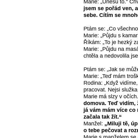
Marie: „Unesu to.“ Chv
jsem se pořád ven, a
sebe. Cítím se mnoh
Ptám se: „Co všechno 
Marie: „Půjdu s kamar
Říkám: „To je hezký z
Marie: „Půjdu na masá
chtěla a nedovolila j
Ptám se: „Jak se můž
Marie: „Teď mám trošk
Rodina: „Když vidíme,
pracovat. Nejsi služka
Marie má slzy v očích
domova. Teď vidím, ž
já vám mám více co n
začala tak žít.“
Manžel:
„Miluji tě, ú
o tebe pečovat a roz
Marie s manželem se 