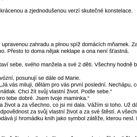
 zkrácenou a zjednodušenou verzí skutečné konstelace.
 upravenou zahradu a plnou spíž domácích mňamek. Za
hno. Přesto to doma nějak neklape a ona není šťastná.
taví sebe, svého manžela a své 2 děti. Všechny hodně b
vózní, posunují se dále od Marie.
„Já vás miluji, dělám pro vás první poslední. Nechápu, c
nátlak. Chci žít svůj vlastní život. Podle sebe.“
 pro tebe dobré. Jsem tvoje maminka.“
za život a za všechno, co jsi mi dala. Vážím si toho. Už 
odpovědnost za svůj vlastní život a za své štěstí. A všec
Podává jí hromádku knih jako symbol zátěže, kterou nesl. 