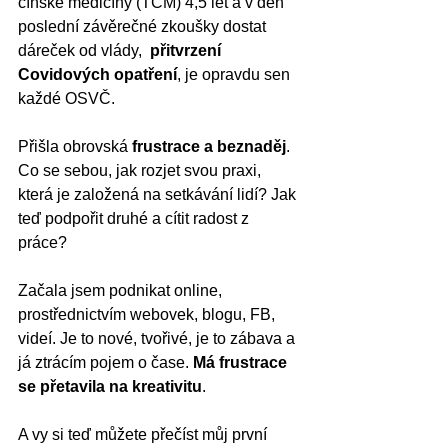
čínské medicíny (TČM) 4,5 let a v den 
poslední závěrečné zkoušky dostat 
dáreček od vlády,  
přitvrzení 
Covidových opatření
, je opravdu sen 
každé OSVČ.
Přišla obrovská 
frustrace a beznaděj
. 
Co se sebou, jak rozjet svou praxi, 
která je založená na setkávání lidí? Jak 
teď podpořit druhé a cítit radost z 
práce?  
Začala jsem podnikat online, 
prostřednictvím webovek, blogu, FB, 
videí. Je to nové, tvořivé, je to zábava a 
já ztrácím pojem o čase. 
Má frustrace 
se přetavila na kreativitu
. 
A vy si teď můžete přečíst můj první 