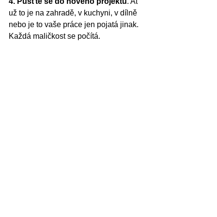
4. Pusťte se do nového projektu
. Ať 
už to je na zahradě, v kuchyni, v dílně 
nebo je to vaše práce jen pojatá jinak. 
Každá maličkost se počítá. 
5. Ventilujte svůj hněv
 (vykřičte to ze 
sebe jako lev, je to přirozené!)
6. Běžte to rozhýbat. 
Jakýkoliv pohyb 
rozhýbe stagnující energii Jater a tím 
celého těla. 
7. Buďte k sobě laskaví
. Pochvalte se 
za drobnosti tak, jak byste si to přáli od 
druhých. (A chvalte i druhé, třeba se to 
od vás naučí.) 