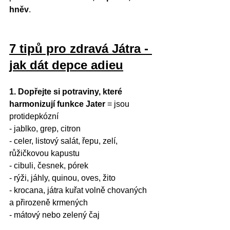
hněv
. 
7 tipů pro zdravá Játra - 
jak dát depce adieu
1. Dopřejte si potraviny, které 
harmonizují funkce Jater
 = jsou 
protidepkózní
- jablko, grep, citron
- celer, listový salát, řepu, zelí, 
růžičkovou kapustu
- cibuli, česnek, pórek
- rýži, jáhly, quinou, oves, žito 
- krocana, játra kuřat volně chovaných 
a přirozeně krmených
- mátový nebo zelený čaj 