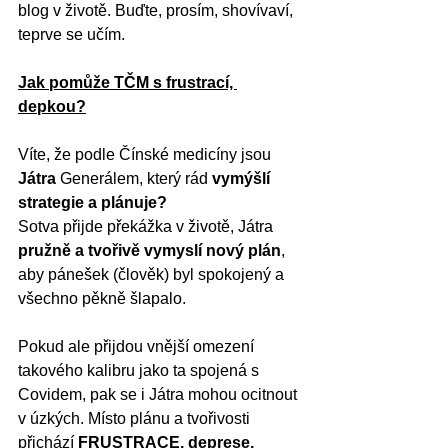
blog v životě. Buďte, prosím, shovívaví, 
teprve se učím.
Jak pomůže TČM s frustrací, 
depkou?
Víte, že podle Čínské medicíny jsou 
Játra 
Generálem, který rád 
vymýšlí 
strategie a plánuje?
Sotva přijde překážka v životě, Játra 
pružně a tvořivě vymyslí nový plán
, 
aby pánešek (člověk) byl spokojený a 
všechno pěkně šlapalo. 
Pokud ale přijdou vnější omezení 
takového kalibru jako ta spojená s 
Covidem, pak se i Játra mohou ocitnout 
v úzkých. Místo plánu a tvořivosti 
přichází 
FRUSTRACE, deprese, 